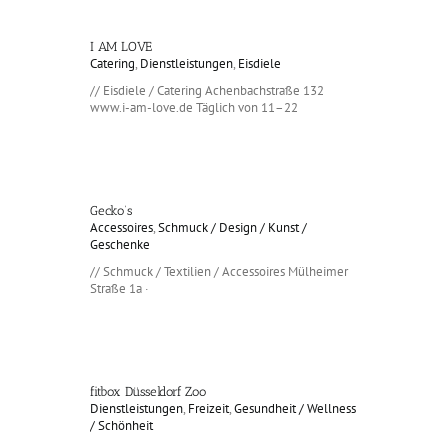
I AM LOVE
Catering
,
Dienstleistungen
,
Eisdiele
// Eisdiele / Catering Achenbachstraße 132
www.i-am-love.de Täglich von 11–22
Gecko’s
Accessoires
,
Schmuck / Design / Kunst /
Geschenke
// Schmuck / Textilien / Accessoires Mülheimer
Straße 1a ·
fitbox Düsseldorf Zoo
Dienstleistungen
,
Freizeit
,
Gesundheit / Wellness
/ Schönheit