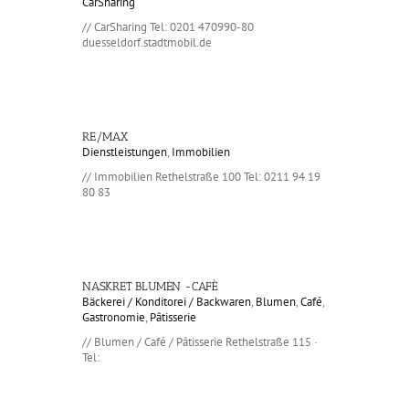
CarSharing
// CarSharing Tel: 0201 470990-80
duesseldorf.stadtmobil.de
RE/MAX
Dienstleistungen
,
Immobilien
// Immobilien Rethelstraße 100 Tel: 0211 94 19
80 83
NASKRET BLUMEN -CAFÈ
Bäckerei / Konditorei / Backwaren
,
Blumen
,
Café
,
Gastronomie
,
Pâtisserie
// Blumen / Café / Pâtisserie Rethelstraße 115 ·
Tel: