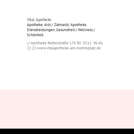
Vital Apotheke
Apotheke
,
Arzt / Zahnarzt/ Apotheke
,
Dienstleistungen
,
Gesundheit / Wellness /
Schönheit
// Apotheke Rethelstraße 174 Tel: 0211 96 66
22 22 www.vitalapotheke-am-brehmplatz.de