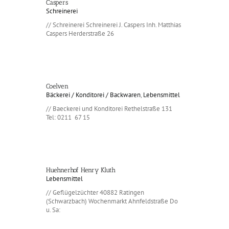
Caspers
Schreinerei
// Schreinerei Schreinerei J. Caspers Inh. Matthias
Caspers Herderstraße 26
Coelven
Bäckerei / Konditorei / Backwaren
,
Lebensmittel
// Baeckerei und Konditorei Rethelstraße 131
Tel: 0211 67 15
Huehnerhof Henry Kluth
Lebensmittel
// Geflügelzüchter 40882 Ratingen
(Schwarzbach) Wochenmarkt Ahnfeldstraße Do
u. Sa: