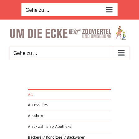
Zum
Inhalt
Gehe zu ...
springen
Gehe zu ...
All
Accessoires
Apotheke
Arzt / Zahnarzt/ Apotheke
Bäckerei / Konditorei / Backwaren